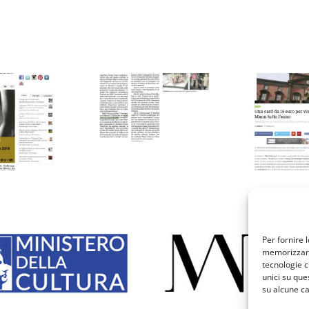
epubblica
Stylo24
2/12/2018
27/11/2018
Per fornire 
memorizzare 
tecnologie c
unici su que
su alcune ca