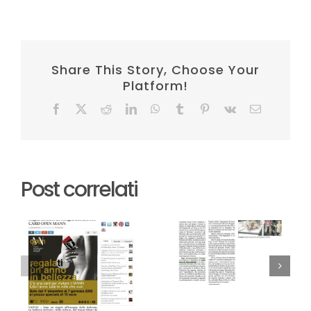
Share This Story, Choose Your
Platform!
Facebook
X
Reddit
LinkedIn
WhatsApp
Tumblr
Pinterest
Vk
Email
Post correlati
Repubblica
Stylo24
2/12/2018
27/11/2018